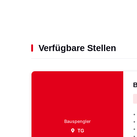
Verfügbare Stellen
B
•
Bauspengler
•
•
TG
•